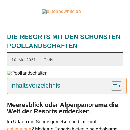
Zum
Inhalt
springen
blueandw
Reisen und mehr!
DIE RESORTS MIT DEN SCHÖNSTEN
POOLLANDSCHAFTEN
10. Mai 2021
Chris
Inhaltsverzeichnis
Meeresblick oder Alpenpanorama die
Welt der Resorts entdecken
Im Urlaub die Sonne genießen und im Pool
entspannen
? Moderne Resorts bieten eine erholsame