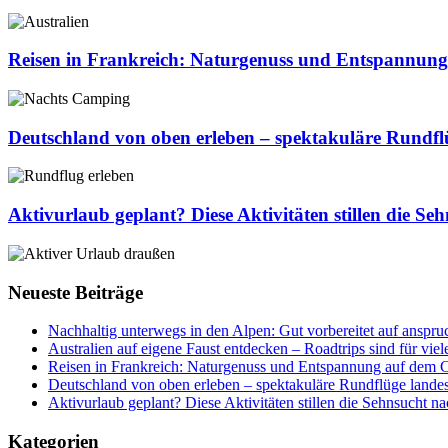
Alpen:
Australien
Gut
auf
vorbereitet
eigene
Reisen in Frankreich: Naturgenuss und Entspannung
auf
Faust
anspruchsvollen
entdecken
Reisen
Bergtouren
–
in
Roadtrips
Frankreich:
Deutschland von oben erleben – spektakuläre Rundfl
sind
Naturgenuss
für
und
Deutschland
viele
Entspannung
von
Reisende
auf
oben
Aktivurlaub geplant? Diese Aktivitäten stillen die Se
die
dem
erleben
beste
Campingplatz
–
Aktivurlaub
Wahl
Interlude
spektakuläre
geplant?
Rundflüge
Diese
Neueste Beiträge
landesweit
Aktivitäten
stillen
Nachhaltig unterwegs in den Alpen: Gut vorbereitet auf anspru
die
Australien auf eigene Faust entdecken – Roadtrips sind für vie
Sehnsucht
Reisen in Frankreich: Naturgenuss und Entspannung auf dem C
nach
Deutschland von oben erleben – spektakuläre Rundflüge lande
Freiheit
Aktivurlaub geplant? Diese Aktivitäten stillen die Sehnsucht na
Kategorien