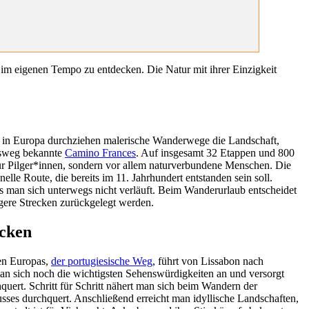
t im eigenen Tempo zu entdecken. Die Natur mit ihrer Einzigkeit
ll in Europa durchziehen malerische Wanderwege die Landschaft,
obsweg bekannte
Camino Frances
. Auf insgesamt 32 Etappen und 800
ur Pilger*innen, sondern vor allem naturverbundene Menschen. Die
le Route, die bereits im 11. Jahrhundert entstanden sein soll.
ass man sich unterwegs nicht verläuft. Beim Wanderurlaub entscheidet
ngere Strecken zurückgelegt werden.
ecken
ten Europas,
der portugiesische Weg
, führt von Lissabon nach
man sich noch die wichtigsten Sehenswürdigkeiten an und versorgt
uert. Schritt für Schritt nähert man sich beim Wandern der
lusses durchquert. Anschließend erreicht man idyllische Landschaften,