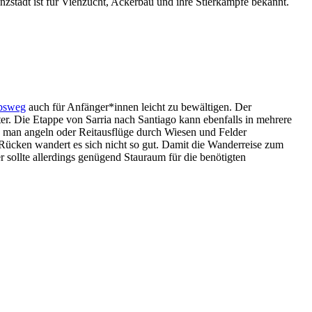
zstadt ist für Viehzucht, Ackerbau und ihre Stierkämpfe bekannt.
obsweg
auch für Anfänger*innen leicht zu bewältigen. Der
er. Die Etappe von Sarria nach Santiago kann ebenfalls in mehrere
n man angeln oder Reitausflüge durch Wiesen und Felder
ücken wandert es sich nicht so gut. Damit die Wanderreise zum
r sollte allerdings genügend Stauraum für die benötigten