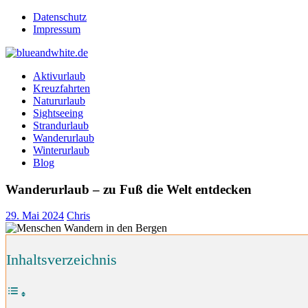
Zum
Datenschutz
Inhalt
Impressum
springen
blueandwhite.de
Reisen und mehr!
Aktivurlaub
Kreuzfahrten
Natururlaub
Sightseeing
Strandurlaub
Wanderurlaub
Winterurlaub
Blog
Wanderurlaub – zu Fuß die Welt entdecken
29. Mai 2024
Chris
Inhaltsverzeichnis