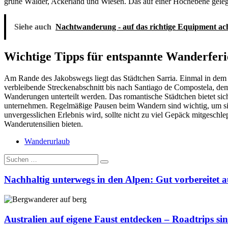
grüne Wälder, Ackerland und Wiesen. Das auf einer Hochebene gelege
Siehe auch
Nachtwanderung - auf das richtige Equipment ac
Wichtige Tipps für entspannte Wanderferi
Am Rande des Jakobswegs liegt das Städtchen Sarria. Einmal in dem 
verbleibende Streckenabschnitt bis nach Santiago de Compostela, dem 
Wanderungen unterteilt werden. Das romantische Städtchen bietet si
unternehmen. Regelmäßige Pausen beim Wandern sind wichtig, um sic
unvergesslichen Erlebnis wird, sollte nicht zu viel Gepäck mitgeschl
Wanderutensilien bieten.
Wanderurlaub
Suche
nach:
Nachhaltig unterwegs in den Alpen: Gut vorbereitet 
Nachhaltig
unterwegs
in
Australien auf eigene Faust entdecken – Roadtrips sin
den