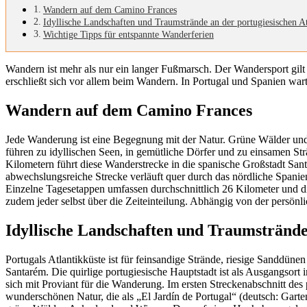
Wandern auf dem Camino Frances
Idyllische Landschaften und Traumstrände an der portugiesischen A
Wichtige Tipps für entspannte Wanderferien
Wandern ist mehr als nur ein langer Fußmarsch. Der Wandersport gilt 
erschließt sich vor allem beim Wandern. In Portugal und Spanien wa
Wandern auf dem Camino Frances
Jede Wanderung ist eine Begegnung mit der Natur. Grüne Wälder und 
führen zu idyllischen Seen, in gemütliche Dörfer und zu einsamen St
Kilometern führt diese Wanderstrecke in die spanische Großstadt Sa
abwechslungsreiche Strecke verläuft quer durch das nördliche Spanien
Einzelne Tagesetappen umfassen durchschnittlich 26 Kilometer und die
zudem jeder selbst über die Zeiteinteilung. Abhängig von der persön
Idyllische Landschaften und Traumstrände
Portugals Atlantikküste ist für feinsandige Strände, riesige Sanddü
Santarém. Die quirlige portugiesische Hauptstadt ist als Ausgangsort
sich mit Proviant für die Wanderung. Im ersten Streckenabschnitt des
wunderschönen Natur, die als „El Jardín de Portugal“ (deutsch: Garten