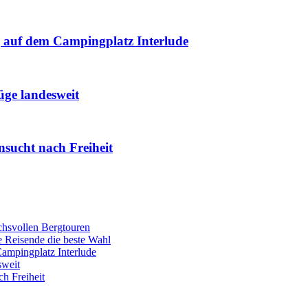
 auf dem Campingplatz Interlude
üge landesweit
hnsucht nach Freiheit
chsvollen Bergtouren
le Reisende die beste Wahl
ampingplatz Interlude
sweit
ch Freiheit