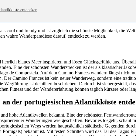
tlantikküste entdecken
als cool und trendy und ist zugleich die schönste Möglichkeit, die Wel
rten wahre Wanderparadiese darauf, entdeckt zu werden.
herrlich blaues Meer inspirieren und lösen Glücksgefühle aus. Übera
ränden. Eine der schönsten Wanderstrecken ist der als klassischer Jak
ntiago de Compostela. Auf dem Camino Frances wandern längst nicht n
. Der Camino Frances ist kein neuer Wanderweg, sondern eine traditionel
 Wegführung ist detailliert beschrieben. Dadurch ist sichergestellt, d
lichen Fitness und der Wandererfahrung können täglich kürzere oder lä
 an der portugiesischen Atlantikküste entd
nen und hohe Atlantikwellen bekannt. Eine der schönsten Fernwanderrou
 inspirierender Wanderungen wie geschaffen. Bevor es losgeht, schaut 
 portugiesischen Wegs werden hauptsächlich städtische Gegenden durchq
 Portugals) bekannt ist. Mit festen Schritten wird das Tal des Tagus-F