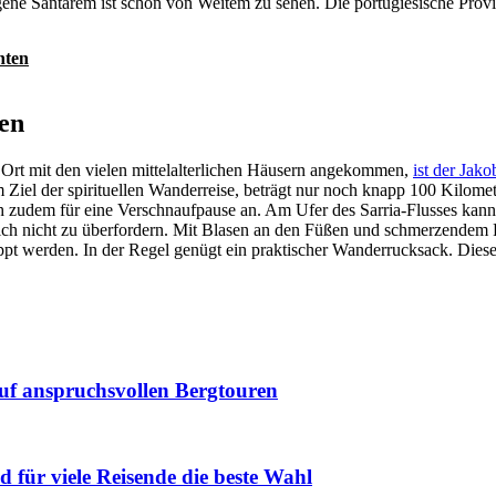
ne Santarem ist schon von Weitem zu sehen. Die portugiesische Provin
hten
en
Ort mit den vielen mittelalterlichen Häusern angekommen,
ist der Jak
Ziel der spirituellen Wanderreise, beträgt nur noch knapp 100 Kilomet
ch zudem für eine Verschnaufpause an. Am Ufer des Sarria-Flusses kan
h nicht zu überfordern. Mit Blasen an den Füßen und schmerzendem R
eppt werden. In der Regel genügt ein praktischer Wanderrucksack. Diese
auf anspruchsvollen Bergtouren
d für viele Reisende die beste Wahl