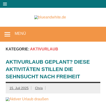
Zum
Inhalt
springen
blueandw
Reisen und mehr!
MENÜ
KATEGORIE:
AKTIVURLAUB
AKTIVURLAUB GEPLANT? DIESE
AKTIVITÄTEN STILLEN DIE
SEHNSUCHT NACH FREIHEIT
15. Juli 2025
Chris