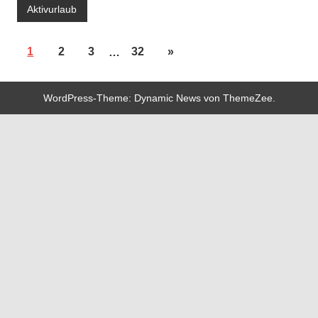
Aktivurlaub
1
2
3
…
32
»
WordPress-Theme: Dynamic News von ThemeZee.