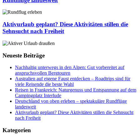
Rundflüge landesweit
viele
und
Reisende
Entspannung
die
Deutschland
auf
beste
von
dem
Wahl
oben
Aktivurlaub geplant? Diese Aktivitäten stillen die
Campingplatz
erleben
Sehnsucht nach Freiheit
Interlude
–
spektakuläre
Aktivurlaub
Rundflüge
geplant?
landesweit
Diese
Neueste Beiträge
Aktivitäten
stillen
Nachhaltig unterwegs in den Alpen: Gut vorbereitet auf
die
anspruchsvollen Bergtouren
Sehnsucht
Australien auf eigene Faust entdecken – Roadtrips sind für
nach
viele Reisende die beste Wahl
Freiheit
Reisen in Frankreich: Naturgenuss und Entspannung auf dem
Campingplatz Interlude
Deutschland von oben erleben – spektakuläre Rundflüge
landesweit
Aktivurlaub geplant? Diese Aktivitäten stillen die Sehnsucht
nach Freiheit
Kategorien