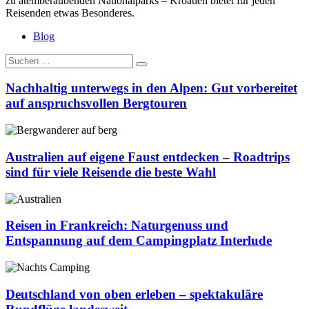
zu atemberaubenden Nationalparks – Kroatien bietet für jeden
Reisenden etwas Besonderes.
Blog
Suche
nach:
Nachhaltig unterwegs in den Alpen: Gut vorbereitet
auf anspruchsvollen Bergtouren
Nachhaltig
unterwegs
in
Australien auf eigene Faust entdecken – Roadtrips
den
sind für viele Reisende die beste Wahl
Alpen:
Gut
Australien
vorbereitet
auf
auf
eigene
Reisen in Frankreich: Naturgenuss und
anspruchsvollen
Faust
Entspannung auf dem Campingplatz Interlude
Bergtouren
entdecken
–
Reisen
Roadtrips
in
sind
Frankreich:
Deutschland von oben erleben – spektakuläre
für
Naturgenuss