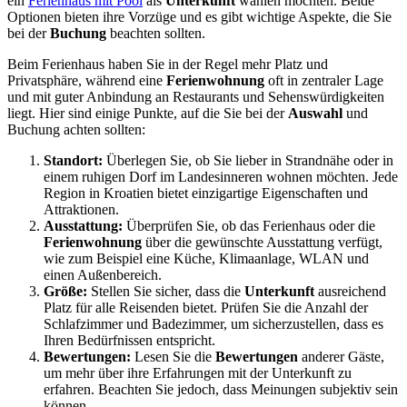
ein
Ferienhaus mit Pool
als
Unterkunft
wählen möchten. Beide
Optionen bieten ihre Vorzüge und es gibt wichtige Aspekte, die Sie
bei der
Buchung
beachten sollten.
Beim Ferienhaus haben Sie in der Regel mehr Platz und
Privatsphäre, während eine
Ferienwohnung
oft in zentraler Lage
und mit guter Anbindung an Restaurants und Sehenswürdigkeiten
liegt. Hier sind einige Punkte, auf die Sie bei der
Auswahl
und
Buchung achten sollten:
Standort:
Überlegen Sie, ob Sie lieber in Strandnähe oder in
einem ruhigen Dorf im Landesinneren wohnen möchten. Jede
Region in Kroatien bietet einzigartige Eigenschaften und
Attraktionen.
Ausstattung:
Überprüfen Sie, ob das Ferienhaus oder die
Ferienwohnung
über die gewünschte Ausstattung verfügt,
wie zum Beispiel eine Küche, Klimaanlage, WLAN und
einen Außenbereich.
Größe:
Stellen Sie sicher, dass die
Unterkunft
ausreichend
Platz für alle Reisenden bietet. Prüfen Sie die Anzahl der
Schlafzimmer und Badezimmer, um sicherzustellen, dass es
Ihren Bedürfnissen entspricht.
Bewertungen:
Lesen Sie die
Bewertungen
anderer Gäste,
um mehr über ihre Erfahrungen mit der Unterkunft zu
erfahren. Beachten Sie jedoch, dass Meinungen subjektiv sein
können.