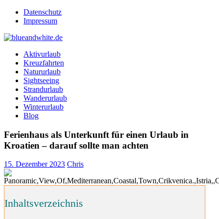
Zum
Datenschutz
Inhalt
Impressum
springen
blueandwhite.de
Reisen und mehr!
Aktivurlaub
Kreuzfahrten
Natururlaub
Sightseeing
Strandurlaub
Wanderurlaub
Winterurlaub
Blog
Ferienhaus als Unterkunft für einen Urlaub in
Kroatien – darauf sollte man achten
15. Dezember 2023
Chris
Inhaltsverzeichnis