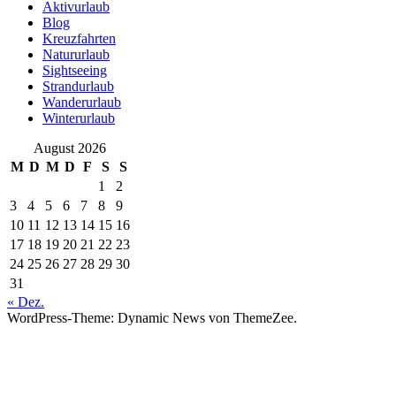
Aktivurlaub
Blog
Kreuzfahrten
Natururlaub
Sightseeing
Strandurlaub
Wanderurlaub
Winterurlaub
August 2026
M
D
M
D
F
S
S
1
2
3
4
5
6
7
8
9
10
11
12
13
14
15
16
17
18
19
20
21
22
23
24
25
26
27
28
29
30
31
« Dez.
WordPress-Theme: Dynamic News von ThemeZee.