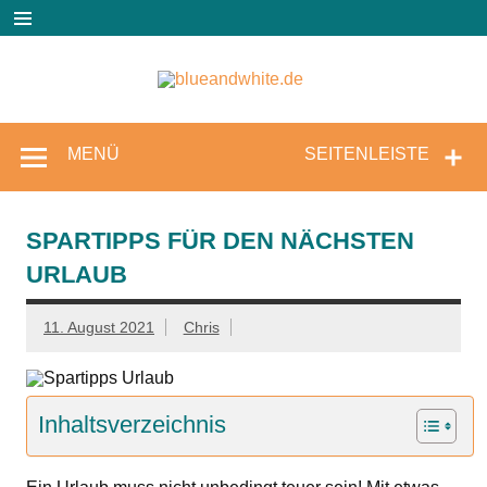
Zum
Inhalt
springen
blueandw
Reisen und mehr!
MENÜ
SEITENLEISTE
SPARTIPPS FÜR DEN NÄCHSTEN
URLAUB
11. August 2021
Chris
Inhaltsverzeichnis